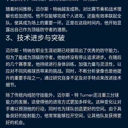
随着时间推移，迈尔斯・特纳越发成熟，对比赛节奏和战术理
解也愈加透彻。他不仅能够完成个人进攻，还能有效串联起全
队，使其成为场上的重要一环。正是在这段时间内，他开始显
露出自己作为顶级防守者的潜质。
3、技术进步与突破
迈尔斯・特纳在职业生涯初期已经展现出了优秀的防守能力，
但为了能成为顶级防守者，他始终没有停止追求进步。在随后
的几个赛季里，他持续进行身体训练，加强力量与灵活性，以
应对不同风格球员带来的挑战。同时，不断分析录像也是他提
升的重要手段之一，通过研究自身不足及对手特点来改进技术
细节。
除了传统内线防守技能外，迈尔斯・特 Turner还注重三分球
能力的发展，这使得他的进攻方式更加多样化。这种变化让对
手难以预测他的行动，同时也为球队创造更好的空间。由于具
备良好的投射能力，他常常能够拉开空间，让其他队友获得更
好的机会。