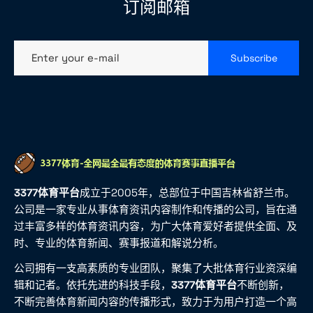
订阅邮箱
Enter your e-mail
Subscribe
3377体育平台
成立于2005年，总部位于中国吉林省舒兰市。
公司是一家专业从事体育资讯内容制作和传播的公司，旨在通
过丰富多样的体育资讯内容，为广大体育爱好者提供全面、及
时、专业的体育新闻、赛事报道和解说分析。
公司拥有一支高素质的专业团队，聚集了大批体育行业资深编
辑和记者。依托先进的科技手段，
3377体育平台
不断创新，
不断完善体育新闻内容的传播形式，致力于为用户打造一个高