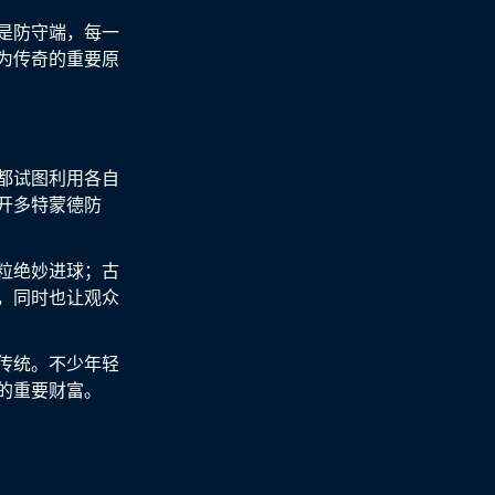
是防守端，每一
为传奇的重要原
都试图利用各自
开多特蒙德防
粒绝妙进球；古
，同时也让观众
传统。不少年轻
的重要财富。