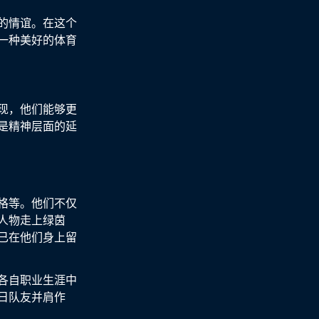
的情谊。在这个
一种美好的体育
现，他们能够更
是精神层面的延
格等。他们不仅
人物走上绿茵
已在他们身上留
各自职业生涯中
日队友并肩作