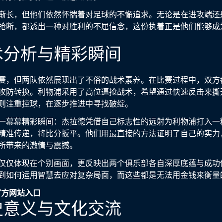
渐长，但他们依然怀揣着对足球的不懈追求。无论是在进攻端还
抢断，都透出一种对胜利的不屈信念，这份执着正是他们能够成
术分析与精彩瞬间
赛，但两队依然展现出了不俗的战术素养。在比赛过程中，双方
攻防转换。利物浦采用了高位逼抢战术，希望通过快速反击来撕
则注重控球，在逐步推进中寻找破绽。
一幕幕精彩瞬间：杰拉德凭借自己标志性的远射为利物浦打入一
精准传递，将比分扳平。他们用最直接的方法证明了自己的实力
所带来的激情与震撼。
仅仅体现在个别画面，更反映出两个俱乐部各自深厚底蕴与成功
到如何运用智慧去应对复杂局面，而这些都是无法用金钱来衡量
官方网站入口
史意义与文化交流