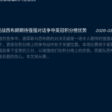
迎战西布朗期待强强对话争夺英冠积分榜优势
2026-03
激烈竞争中，谢菲联与西布朗的对决无疑是一场令人期待的强强
下，更是在积分榜上的争夺战中处于关键位置。本场比赛将于谢
面前拿下宝贵的三分，以增强他们在积分榜上的优势。而客队西
名额的信心。本文将从赛...