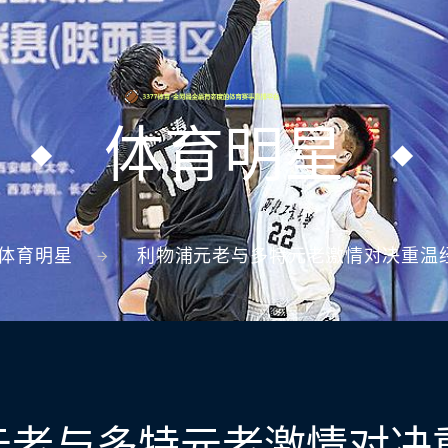
体育明星
体育明星
利物浦元老与多特元老激情对决重温
元老与多特元老激情对决