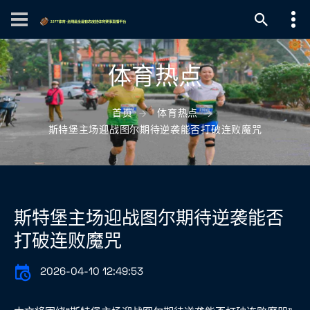
体育热点
首页
体育热点
斯特堡主场迎战图尔期待逆袭能否打破连败魔咒
斯特堡主场迎战图尔期待逆袭能否
打破连败魔咒
2026-04-10 12:49:53