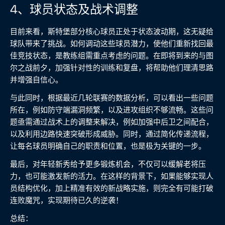
4、球员状态及战术调整
目前来看，斯特堡部分核心球员正处于状态波动期，这无疑给
球队带来了挑战。如何调动这些球员潜力，使他们重新找回最
佳竞技状态，是教练组需重点考虑的问题。在即将到来的与图
尔之战前夕，加强针对性的训练和复盘，将帮助他们理清思路
并增强自信心。
与此同时，根据最近几轮联赛的数据分析，可以看出一些问题
所在，例如防守端漏洞频繁，以及进攻组织不够流畅。这些问
题亟需通过战术上的调整来解决，例如加强中后卫之间配合，
以及利用边路快速突破形成威胁。同时，通过简化传递流程，
让每名球员明确自己的职责和位置，也是极为关键的一步。
最后，对年轻新秀给予更多锻炼机会，不仅可以缓解老将压
力，也可能激发新的活力。在这样的背景下，如果能够实现人
员结构优化，加上精准有效的新战略实施，则完全有可能打破
连败魔咒，实现期待已久的逆袭！
总结：