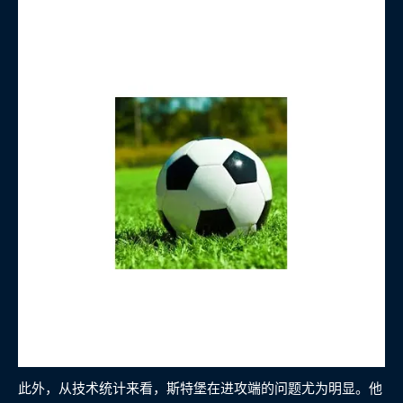
此外，从技术统计来看，斯特堡在进攻端的问题尤为明显。他