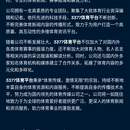
时、专业的体育新闻、赛事报道和解说分析。
公司拥有一支高素质的专业团队，聚集了大批体育行业资深编
辑和记者。依托先进的科技手段，
3377体育平台
不断创新，
不断完善体育新闻内容的传播形式，致力于为用户打造一个高
质量、高互动性的多维体育资讯平台。
随着公司不断发展壮大，
3377体育平台
不仅加大了对国内外
各类体育赛事的报道力度，还不断加大对体育人物、名人名言
等相关内容的采访报道和解读分析。同时，公司还与国内外多
家知名体育机构和媒体建立了合作关系，拓展了体育内容的多
元化和多样化。
3377体育平台
秉承“体育传媒，激情无限”的宗旨，持续不断地
丰富自身的体育资源和内容服务，不断提高自身的传播技术水
平，努力成为国内领先的体育传媒公司之一。公司将一如既往
地致力于为全球的体育爱好者提供更广泛、更深入的体育新闻
和资讯服务，助力体育事业的蓬勃发展。