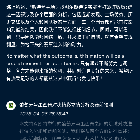
综上所述，“斯特堡主场迎战图尔期待逆袭能否打破连败魔咒”
这一话题涉及多个层面的分析，包括近期表现、主场优势、历
史交锋以及个人和团队状态等方面。每一个因素都可能直接影
响到最终结果，因此我们不能忽视任何细节。同时，可以看
到，只要团队能够团结一致，并采取正确措施，就有希望实现
翻盘，为接下来的赛事注入新的动力。
No matter what the outcome is, this match will be a
crucial moment for both teams. 只有通过不断努力与调
整，各方才能迎来新的契机，共同创造更美好的未来，希望所
有热爱足球的人都能从这其中获得启发与快乐！
葡萄牙与墨西哥对决精彩竞猜分析及赛前预测
2026-04-08 23:25:42
本文将对即将举行的葡萄牙与墨西哥之间的足球对决进
行深入分析和赛前预测。我们将从四个方面进行阐述：
两队近期状态、历史交锋记录、战术特点以及球员表