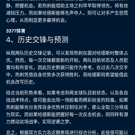
静，把握机会。若热刺能借助主场之利早早取得领先，将有效
减轻压力，而如果哈德斯能够先声夺人，则可让对手产生恐慌
心理，从而制造更多赢得机会。
3377体育
4、历史交锋与预测
纵观两队历史交锋记录，可以发现热刺在面对哈德斯时整体占
优。然而，每一次交锋都是新的开始，两队目前状态及人员配
置均有所变化，因此历史数据只能作为参考。在过去几次交手
中，热刺凭借自身优势多次获得胜利，而哈德斯则希望能借此
机会改写历史。
结合当前形势来看，如果考虑到两支球队目前状态，以及各自
技战术特点，很可能会出现一场胶着而精彩纷呈的较量。如果
热刺能够充分发挥自身优势并压制住对手，那么全取三分将成
为现实。而如果哈德斯能把握好每一次反击机会，则同样有潜
力搅动这场战争，实现逆袭之梦。
总之，根据双方实力及近期表现进行综合分析，此役很可能以