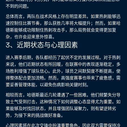
不到的问题。
总体而言，两队在战术风格上存在明显差异。如果热刺能够迅
速控制住比赛节奏，那么获胜几率将大幅提升；然而，如果哈
德斯能够成功限制住热刺攻击手，那么局势就会变得更加复
杂，也许会迎来意外惊喜。
3、近期状态与心理因素
进入赛季后期，各队都经历了起伏不定的发展过程。对于热刺
来说，他们近期状态有所回暖，在联赛中的表现逐渐稳定，多
场胜利增强了球队信心。此外，球员之间默契度不断提高，使
得整体配合更加流畅。然而，高强度赛事也带来了疲惫感，需
要妥善管理体能，以避免伤病影响关键时刻。
相较而言，哈德斯最近几轮遭遇了一些困难。他们频繁失分导
致士气受到打击，这种情况下如何调整心态显得尤为重要。如
果能够及时找回状态，并且增强团队凝聚力，则有望逆转劣
势，为接下来的挑战做好准备。
心理因素将在此次交锋中扮演重要角色，因此双方需要保持冷