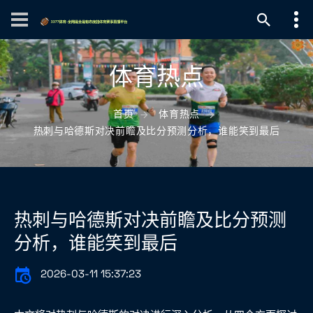
体育热点
首页
体育热点
热刺与哈德斯对决前瞻及比分预测分析，谁能笑到最后
热刺与哈德斯对决前瞻及比分预测
分析，谁能笑到最后
2026-03-11 15:37:23