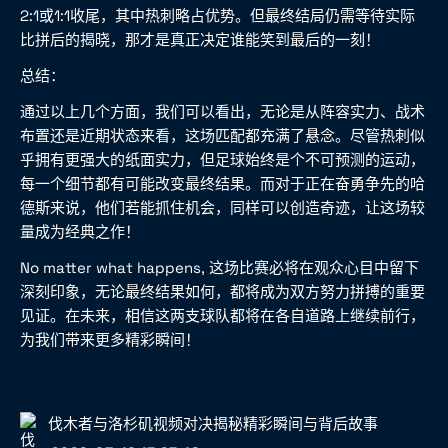
2:1或1:1收尾，其中热刺略占优势。但最终结局仍需等待实际
比拼后的揭晓，那才是真正决定谁能笑到最后的一刻！
总结：
通过以上几个方面，我们可以看出，无论是从阵容实力、战术
布置还是近期状态来看，这场匹配都充满了悬念。尽管热刺似
乎拥有更强大的纸面实力，但足球始终是个不可预测的运动，
每一个细节都有可能改变最终结果。而对于正在奋勇争先的哈
德斯来说，他们若能抓住机会，同样可以创造奇迹，让这场较
量成为经典之作！
No matter what happens, 这场比赛必将在观众心目中留下
深刻印象，无论最终结果如何，都将成为双方努力拼搏的重要
见证。在未来，相信这两支球队都将在各自道路上继续前行，
为我们带来更多精彩瞬间！
伐木者与洛杉矶视频对决揭秘精彩瞬间与背后故事