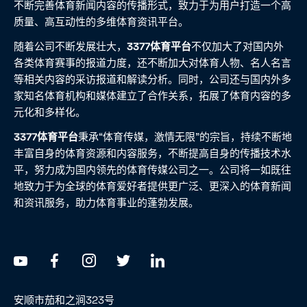
不断完善体育新闻内容的传播形式，致力于为用户打造一个高
质量、高互动性的多维体育资讯平台。
随着公司不断发展壮大，
3377体育平台
不仅加大了对国内外
各类体育赛事的报道力度，还不断加大对体育人物、名人名言
等相关内容的采访报道和解读分析。同时，公司还与国内外多
家知名体育机构和媒体建立了合作关系，拓展了体育内容的多
元化和多样化。
3377体育平台
秉承“体育传媒，激情无限”的宗旨，持续不断地
丰富自身的体育资源和内容服务，不断提高自身的传播技术水
平，努力成为国内领先的体育传媒公司之一。公司将一如既往
地致力于为全球的体育爱好者提供更广泛、更深入的体育新闻
和资讯服务，助力体育事业的蓬勃发展。
安顺市茄和之涧323号