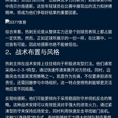
中场贝尔南德斯，这些年轻球员在比赛中展现出的活力和拼搏
精神，将成为他们争取好结果的重要因素。
综合来看，热刺无论是从整体实力还是个别球员表现上都占据
一定优势。然而，正如足球所展示的一切一样，在比赛中，一
切皆有可能，因此哈德斯也绝不能被低估。
2、战术布置与风格
热刺主帅在战术安排上往往倾向于积极进攻型打法。他们通常
采用4-2-3-1阵型，通过快速传递来撕开对方防线。同时，边
路突击也是其常用策略之一。凯恩作为先锋，不仅要承担进攻
责任，还需回撤参与中场组织，这一特点使得热刺能够更灵活
地应变不同局面。
反观哈德斯，他们可能更倾向于采用稳固防守并伺机反击的策
略。这种战术安排可以有效抵消对手强大的进攻火力，通过紧
凑型防守来保持后场安全，同时利用快速反击寻找破门良机。
这种“以逸待劳”的方式，有时能够给实力强大的球队制造意想